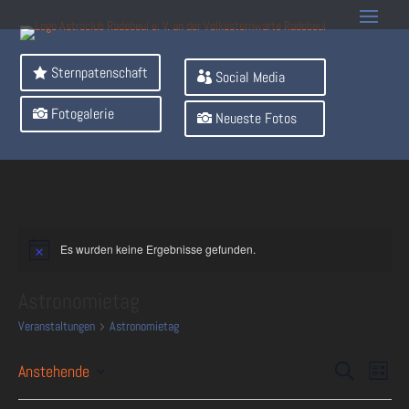
Sternpatenschaft
Social Media
Fotogalerie
Neueste Fotos
Es wurden keine Ergebnisse gefunden.
Astronomietag
Veranstaltungen
Astronomietag
Veranst
Ver
Anstehende
Suche
Liste
Ans
Suche
Datum
Nav