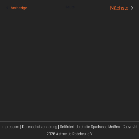
und
wählen.
Heute
Nächste
Veranstaltungen
Vorherige
Ansichte
Veransta
Navigati
Impressum
|
Datenschutzerklärung
| Gefördert durch die Sparkasse Meißen | Copyright
2026 Astroclub Radebeul e.V.