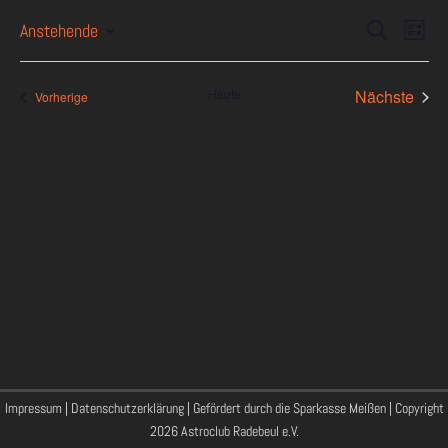
Veranst
Ver
Anstehende
Suche
Liste
Ans
Suche
Datum
Nav
und
wählen.
Heute
Nächste
Veranstaltungen
Vorherige
Ansichte
Veransta
Navigati
Impressum
|
Datenschutzerklärung
| Gefördert durch die Sparkasse Meißen | Copyright
2026 Astroclub Radebeul e.V.