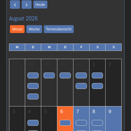
Heute
August 2026
Monat
Woche
Terminübersicht
M
D
M
D
F
S
S
27
28
29
30
31
1
2
3
4
5
6
7
8
9