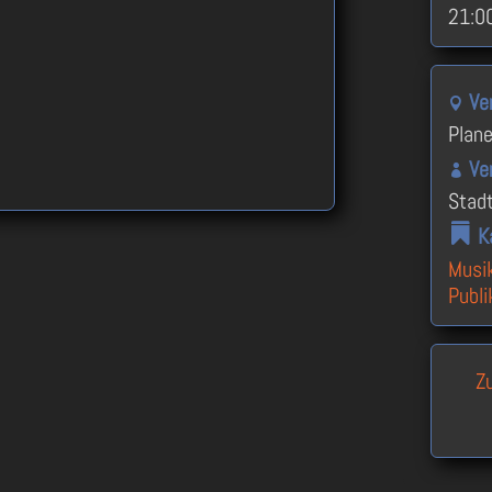
21:00
Ve
Plan
Ve
Stad
K
Musi
Publ
Z