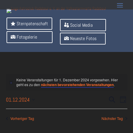
Sternpatenschaft
Social Media
Fotogalerie
Neueste Fotos
Keine Veranstaltungen für 1. Dezember 2024 vorgesehen. Hier
geht es zu den
nächsten bevorstehenden Veranstaltungen
.
Veranst
Ver
01.12.2024
Suche
Tag
Ans
Suche
Datum
Nav
und
wählen.
Vorheriger Tag
Nächster Tag
Ansichte
Navigati