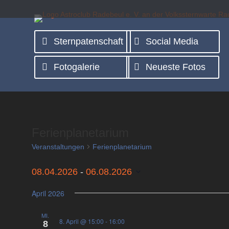
Sternpatenschaft
Social Media
Fotogalerie
Neueste Fotos
Ferienplanetarium
Veranstaltungen
Ferienplanetarium
08.04.2026
 - 
06.08.2026
Datum
April 2026
wählen.
MI.
8. April @ 15:00
-
16:00
8