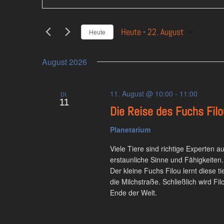
und
eingeben.
Ansichten,
Suche
Heute
 - 
22. August
Navigation
Heute
nach
Datum
Veranstaltungen
wählen.
Schlüsselwort.
August 2026
11. August @ 10:00
-
11:00
DI.
11
Die Reise des Fuchs Filo
Planetarium
Viele Tiere sind richtige Experten 
erstaunliche Sinne und Fähigkeiten.
Der kleine Fuchs Filou lernt diese t
die Milchstraße. Schließlich wird Fi
Ende der Welt.