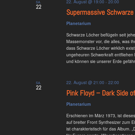
22. August @ 19:00
-
20:00
SA.
22
Supermassive Schwarze 
Planetarium
Schwarze Löcher beflügeln seit jeher
Massemonster vor, die alles, was i
dass Schwarze Löcher wirklich existie
ungeheuren Schwerkraft entfliehen 
und können sie unserer Erde gefäh
22. August @ 21:00
-
22:00
SA.
22
Pink Floyd – Dark Side 
Planetarium
Erschienen im März 1973, ist diese
auf breiter Front Synthesizer zum 
ist charakteristisch für das Album. 