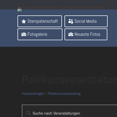
Sternpatenschaft
Social Media
Fotogalerie
Neueste Fotos
Publikumsveranstaltu
Veranstaltungen
Publikumsveranstaltung
Veranstaltungen
Bitte
Suche
Schlüsselwort