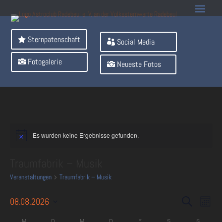
Sternpatenschaft
Social Media
Fotogalerie
Neueste Fotos
Es wurden keine Ergebnisse gefunden.
Traumfabrik – Musik
Veranstaltungen
Traumfabrik – Musik
Veranst
Ver
08.08.2026
Suche
Monat
Ans
Suche
Datum
Nav
M
D
M
D
F
S
S