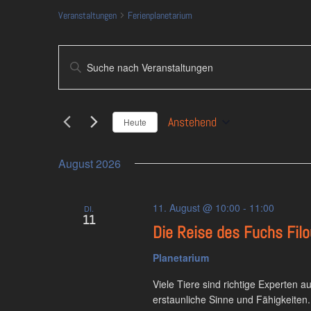
Veranstaltungen
Ferienplanetarium
Veranstaltungen
Bitte
Suche
Schlüsselwort
und
eingeben.
Ansichten,
Suche
Anstehend
Navigation
Heute
nach
Datum
Veranstaltungen
wählen.
Schlüsselwort.
August 2026
11. August @ 10:00
-
11:00
DI.
11
Die Reise des Fuchs Filo
Planetarium
Viele Tiere sind richtige Experten 
erstaunliche Sinne und Fähigkeiten.