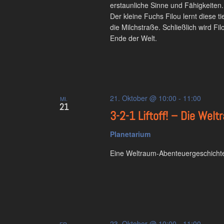
erstaunliche Sinne und Fähigkeiten.
Der kleine Fuchs Filou lernt diese t
die Milchstraße. Schließlich wird Fi
Ende der Welt.
21. Oktober @ 10:00
-
11:00
MI.
21
3-2-1 Liftoff! – Die We
Planetarium
Eine Weltraum-Abenteuergeschichte
23. Oktober @ 10:00
-
11:00
FR.